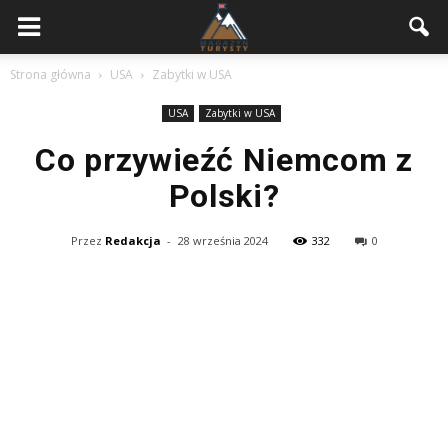
Strona główna
USA
Zabytki w USA
USA
Zabytki w USA
Co przywieźć Niemcom z
Polski?
Przez
Redakcja
-
28 września 2024
332
0