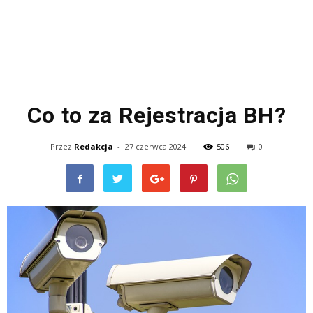
Co to za Rejestracja BH?
Przez
Redakcja
-
27 czerwca 2024
506
0