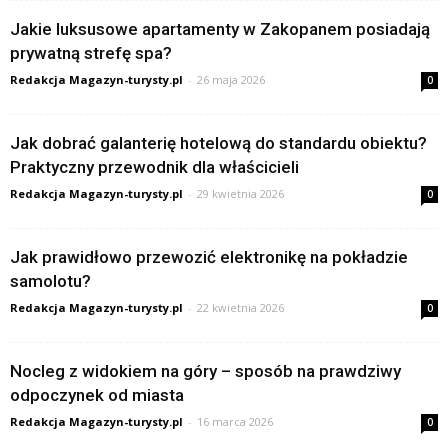
Jakie luksusowe apartamenty w Zakopanem posiadają
prywatną strefę spa?
Redakcja Magazyn-turysty.pl
-
26 maja 2026
0
Jak dobrać galanterię hotelową do standardu obiektu?
Praktyczny przewodnik dla właścicieli
Redakcja Magazyn-turysty.pl
-
29 kwietnia 2026
0
Jak prawidłowo przewozić elektronikę na pokładzie
samolotu?
Redakcja Magazyn-turysty.pl
-
22 kwietnia 2026
0
Nocleg z widokiem na góry – sposób na prawdziwy
odpoczynek od miasta
Redakcja Magazyn-turysty.pl
-
16 marca 2026
0