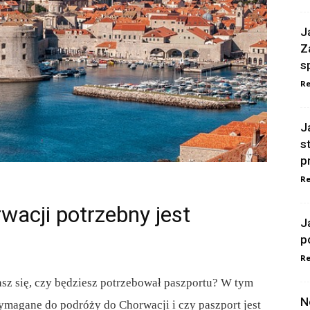
J
Z
s
Re
J
s
p
Re
wacji potrzebny jest
J
p
Re
asz się, czy będziesz potrzebował paszportu? W tym
N
wymagane do podróży do Chorwacji i czy paszport jest