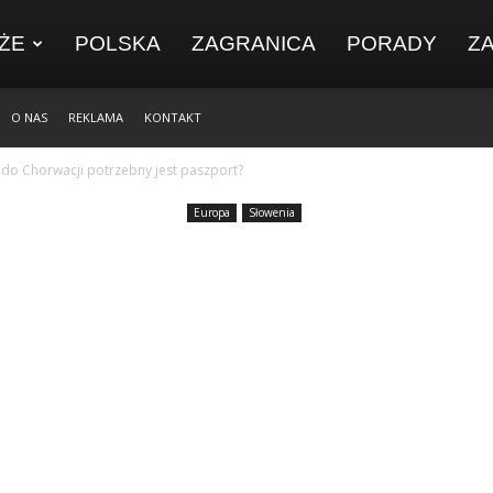
ŻE
POLSKA
ZAGRANICA
PORADY
Z
O NAS
REKLAMA
KONTAKT
 do Chorwacji potrzebny jest paszport?
Europa
Słowenia