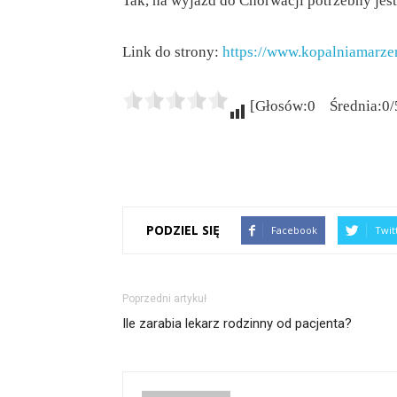
Tak, na wyjazd do Chorwacji potrzebny jest
Link do strony:
https://www.kopalniamarzen
[Głosów:0 Średnia:0/
PODZIEL SIĘ
Facebook
Twit
Poprzedni artykuł
Ile zarabia lekarz rodzinny od pacjenta?