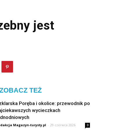
zebny jest
ZOBACZ TEŻ
zklarska Poręba i okolice: przewodnik po
ajciekawszych wycieczkach
ednodniowych
dakcja Magazyn-turysty.pl
-
29 czerwca 2026
0