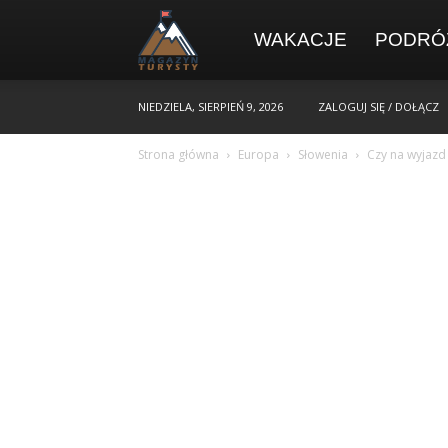
WAKACJE
PODRÓ
NIEDZIELA, SIERPIEŃ 9, 2026
ZALOGUJ SIĘ / DOŁĄCZ
Strona główna
Europa
Słowenia
Czy na wyjazd