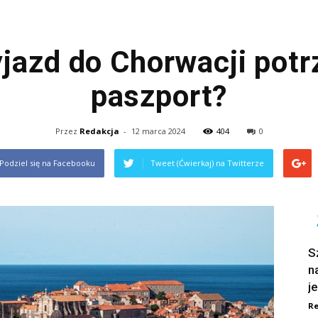
jazd do Chorwacji potr
paszport?
Przez
Redakcja
-
12 marca 2024
404
0
Podziel się na Facebooku
Tweet (Ćwierkaj) na Twitterze
S
n
j
Re