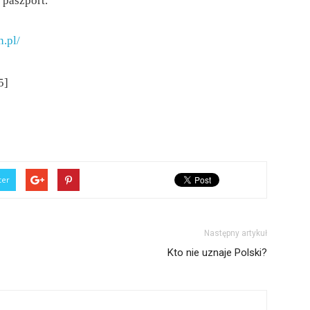
 paszport.
.pl/
5]
ter
Następny artykuł
Kto nie uznaje Polski?