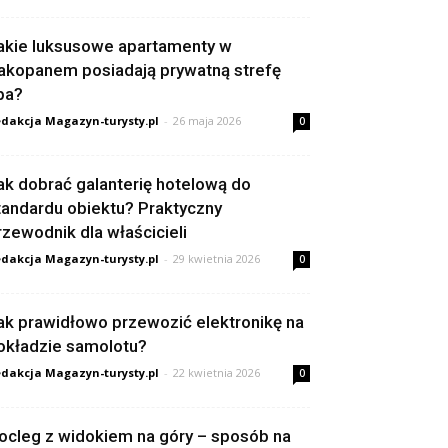
akie luksusowe apartamenty w
akopanem posiadają prywatną strefę
pa?
dakcja Magazyn-turysty.pl
-
26 maja 2026
0
ak dobrać galanterię hotelową do
tandardu obiektu? Praktyczny
rzewodnik dla właścicieli
dakcja Magazyn-turysty.pl
-
29 kwietnia 2026
0
ak prawidłowo przewozić elektronikę na
okładzie samolotu?
dakcja Magazyn-turysty.pl
-
22 kwietnia 2026
0
ocleg z widokiem na góry – sposób na