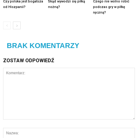
Czy polska jest bogatsza
Skąd wywodzi się piłką
Czego nie wolno robić
od Hiszpanii?
nożną?
podczas gry w piłkę
ręczną?
BRAK KOMENTARZY
ZOSTAW ODPOWIEDŹ