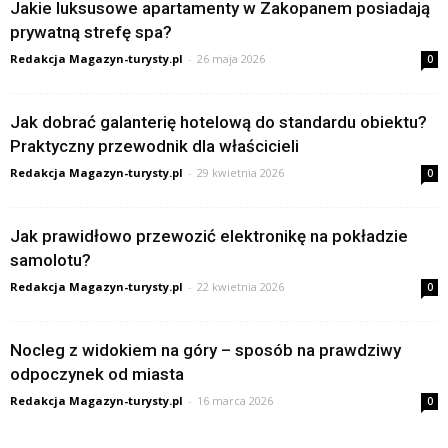
Jakie luksusowe apartamenty w Zakopanem posiadają
prywatną strefę spa?
Redakcja Magazyn-turysty.pl
-
26 maja 2026
0
Jak dobrać galanterię hotelową do standardu obiektu?
Praktyczny przewodnik dla właścicieli
Redakcja Magazyn-turysty.pl
-
29 kwietnia 2026
0
Jak prawidłowo przewozić elektronikę na pokładzie
samolotu?
Redakcja Magazyn-turysty.pl
-
22 kwietnia 2026
0
Nocleg z widokiem na góry – sposób na prawdziwy
odpoczynek od miasta
Redakcja Magazyn-turysty.pl
-
16 marca 2026
0