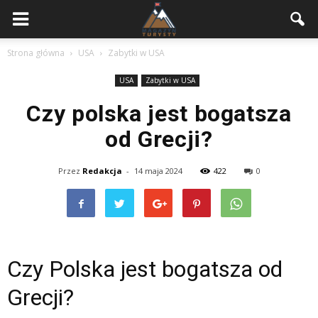
Strona główna
USA
Zabytki w USA
USA
Zabytki w USA
Czy polska jest bogatsza
od Grecji?
Przez
Redakcja
-
14 maja 2024
422
0
Czy Polska jest bogatsza od
Grecji?