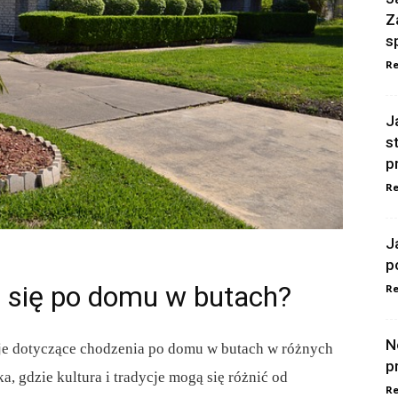
Z
s
Re
J
s
p
Re
J
p
 się po domu w butach?
Re
N
zaje dotyczące chodzenia po domu w butach w różnych
p
a, gdzie kultura i tradycje mogą się różnić od
Re