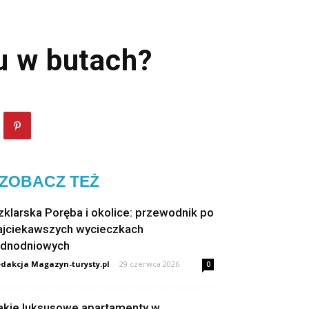
u w butach?
ZOBACZ TEŻ
zklarska Poręba i okolice: przewodnik po
ajciekawszych wycieczkach
ednodniowych
dakcja Magazyn-turysty.pl
-
29 czerwca 2026
0
akie luksusowe apartamenty w