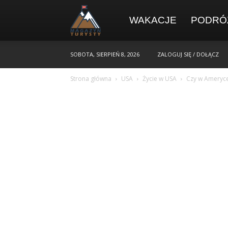
WAKACJE
PODRÓ
SOBOTA, SIERPIEŃ 8, 2026
ZALOGUJ SIĘ / DOŁĄCZ
Strona główna
USA
Życie w USA
Czy w Ameryce