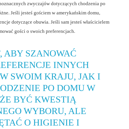
dnoznacznych zwyczajów dotyczących chodzenia po
różne. Jeśli jesteś gościem w amerykańskim domu,
ncje dotyczące obuwia. Jeśli sam jesteś właścicielem
rmować gości o swoich preferencjach.
T, ABY SZANOWAĆ
REFERENCJE INNYCH
W SWOIM KRAJU, JAK I
HODZENIE PO DOMU W
ŻE BYĆ KWESTIĄ
EGO WYBORU, ALE
TAĆ O HIGIENIE I