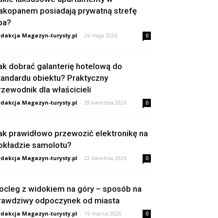
akopanem posiadają prywatną strefę
pa?
dakcja Magazyn-turysty.pl
-
26 maja 2026
0
ak dobrać galanterię hotelową do
tandardu obiektu? Praktyczny
rzewodnik dla właścicieli
dakcja Magazyn-turysty.pl
-
29 kwietnia 2026
0
ak prawidłowo przewozić elektronikę na
okładzie samolotu?
dakcja Magazyn-turysty.pl
-
22 kwietnia 2026
0
ocleg z widokiem na góry – sposób na
rawdziwy odpoczynek od miasta
dakcja Magazyn-turysty.pl
-
16 marca 2026
0