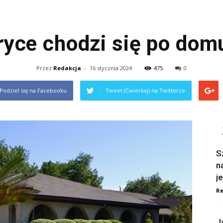
yce chodzi się po dom
Przez
Redakcja
-
16 stycznia 2024
475
0
Podziel się na Facebooku
Tweet (Ćwierkaj) na Twitterze
S
n
j
Re
J