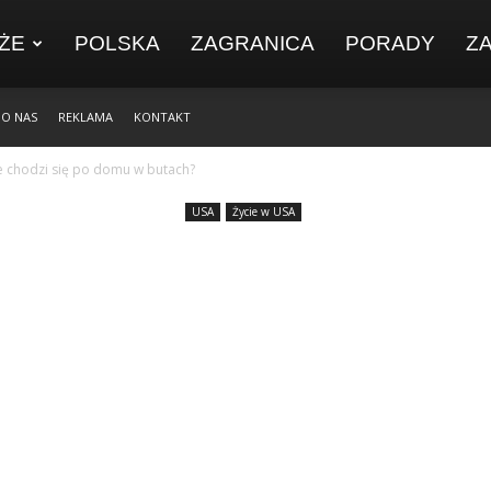
ŻE
POLSKA
ZAGRANICA
PORADY
Z
O NAS
REKLAMA
KONTAKT
 chodzi się po domu w butach?
USA
Życie w USA