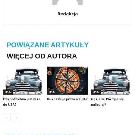
Redakcja
POWIĄZANE ARTYKUŁY
WIĘCEJ OD AUTORA
USA
USA
USA
Czy potrzebna jest wiza
Ile kosztuje pizza w USA?
Gdzie w USA żyje się
do USA?
najlepiej?