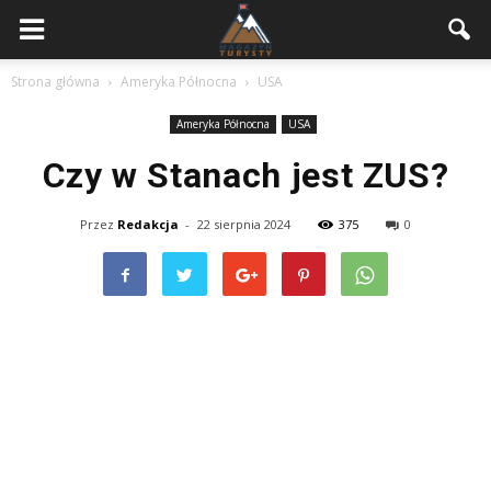
Strona główna
Ameryka Północna
USA
Ameryka Północna
USA
Czy w Stanach jest ZUS?
Przez
Redakcja
-
22 sierpnia 2024
375
0