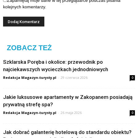
Zapamiętaj moje dane w tej przeglądarce podczas pisania
kolejnych komentarzy.
ZOBACZ TEŻ
Szklarska Poręba i okolice: przewodnik po
najciekawszych wycieczkach jednodniowych
Redakcja Magazyn-turysty.pl
-
29 czerwca 2026
0
Jakie luksusowe apartamenty w Zakopanem posiadają
prywatną strefę spa?
Redakcja Magazyn-turysty.pl
-
26 maja 2026
0
Jak dobrać galanterię hotelową do standardu obiektu?