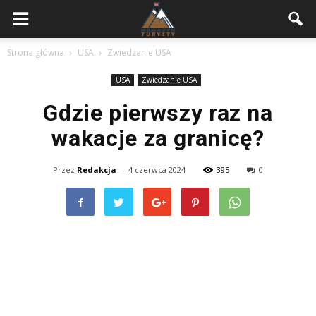
Strona główna
USA
Zwiedzanie USA
USA
Zwiedzanie USA
Gdzie pierwszy raz na
wakacje za granicę?
Przez
Redakcja
-
4 czerwca 2024
395
0