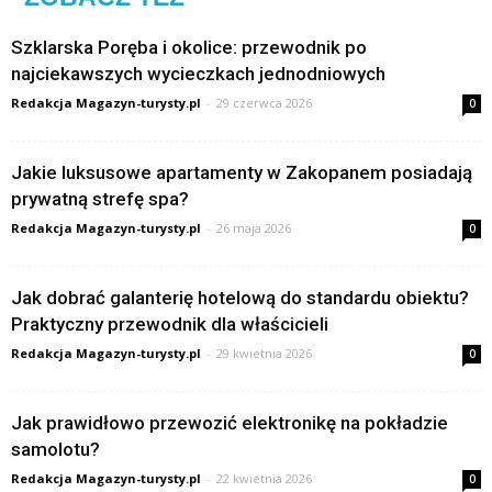
Szklarska Poręba i okolice: przewodnik po
najciekawszych wycieczkach jednodniowych
Redakcja Magazyn-turysty.pl
-
29 czerwca 2026
0
Jakie luksusowe apartamenty w Zakopanem posiadają
prywatną strefę spa?
Redakcja Magazyn-turysty.pl
-
26 maja 2026
0
Jak dobrać galanterię hotelową do standardu obiektu?
Praktyczny przewodnik dla właścicieli
Redakcja Magazyn-turysty.pl
-
29 kwietnia 2026
0
Jak prawidłowo przewozić elektronikę na pokładzie
samolotu?
Redakcja Magazyn-turysty.pl
-
22 kwietnia 2026
0