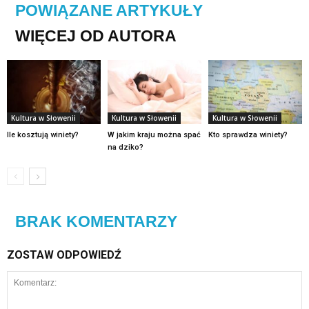
POWIĄZANE ARTYKUŁY
WIĘCEJ OD AUTORA
Kultura w Słowenii
Kultura w Słowenii
Kultura w Słowenii
Ile kosztują winiety?
W jakim kraju można spać
Kto sprawdza winiety?
na dziko?
BRAK KOMENTARZY
ZOSTAW ODPOWIEDŹ