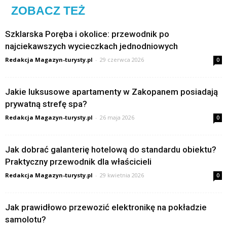
ZOBACZ TEŻ
Szklarska Poręba i okolice: przewodnik po
najciekawszych wycieczkach jednodniowych
Redakcja Magazyn-turysty.pl
-
29 czerwca 2026
0
Jakie luksusowe apartamenty w Zakopanem posiadają
prywatną strefę spa?
Redakcja Magazyn-turysty.pl
-
26 maja 2026
0
Jak dobrać galanterię hotelową do standardu obiektu?
Praktyczny przewodnik dla właścicieli
Redakcja Magazyn-turysty.pl
-
29 kwietnia 2026
0
Jak prawidłowo przewozić elektronikę na pokładzie
samolotu?