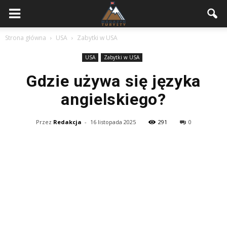
Strona główna
USA
Zabytki w USA
USA
Zabytki w USA
Gdzie używa się języka
angielskiego?
Przez
Redakcja
-
16 listopada 2025
291
0