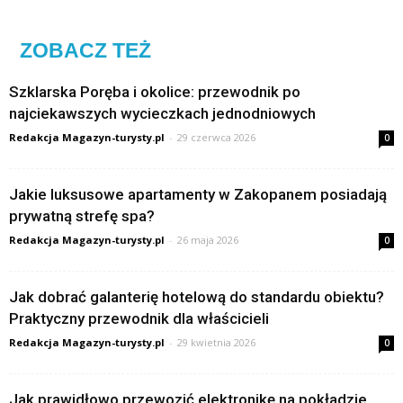
ZOBACZ TEŻ
Szklarska Poręba i okolice: przewodnik po
najciekawszych wycieczkach jednodniowych
Redakcja Magazyn-turysty.pl
-
29 czerwca 2026
0
Jakie luksusowe apartamenty w Zakopanem posiadają
prywatną strefę spa?
Redakcja Magazyn-turysty.pl
-
26 maja 2026
0
Jak dobrać galanterię hotelową do standardu obiektu?
Praktyczny przewodnik dla właścicieli
Redakcja Magazyn-turysty.pl
-
29 kwietnia 2026
0
Jak prawidłowo przewozić elektronikę na pokładzie