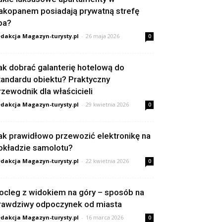
akopanem posiadają prywatną strefę
pa?
dakcja Magazyn-turysty.pl
-
26 maja 2026
0
ak dobrać galanterię hotelową do
tandardu obiektu? Praktyczny
rzewodnik dla właścicieli
dakcja Magazyn-turysty.pl
-
29 kwietnia 2026
0
ak prawidłowo przewozić elektronikę na
okładzie samolotu?
dakcja Magazyn-turysty.pl
-
22 kwietnia 2026
0
ocleg z widokiem na góry – sposób na
rawdziwy odpoczynek od miasta
dakcja Magazyn-turysty.pl
-
16 marca 2026
0