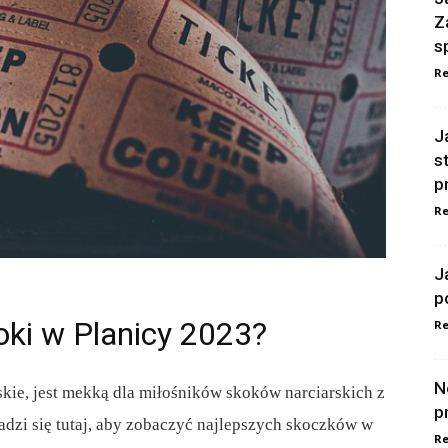
Z
s
Re
J
s
p
Re
J
p
koki w Planicy 2023?
Re
N
skie, jest mekką dla miłośników skoków narciarskich z
p
adzi się tutaj, aby zobaczyć najlepszych skoczków w
Re