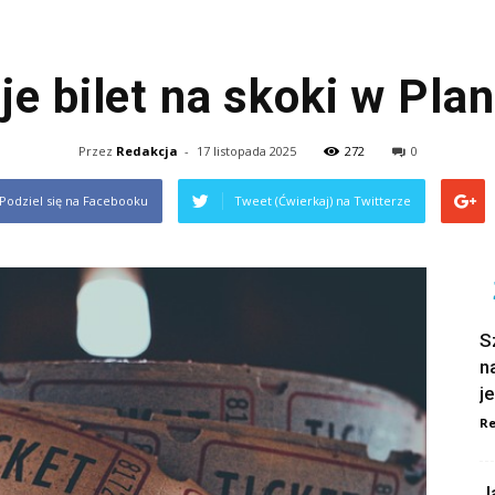
uje bilet na skoki w Pla
Przez
Redakcja
-
17 listopada 2025
272
0
Podziel się na Facebooku
Tweet (Ćwierkaj) na Twitterze
S
n
j
Re
J