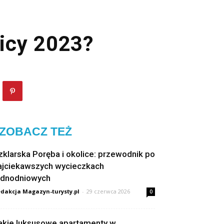
nicy 2023?
ZOBACZ TEŻ
zklarska Poręba i okolice: przewodnik po
ajciekawszych wycieczkach
ednodniowych
dakcja Magazyn-turysty.pl
-
29 czerwca 2026
0
akie luksusowe apartamenty w