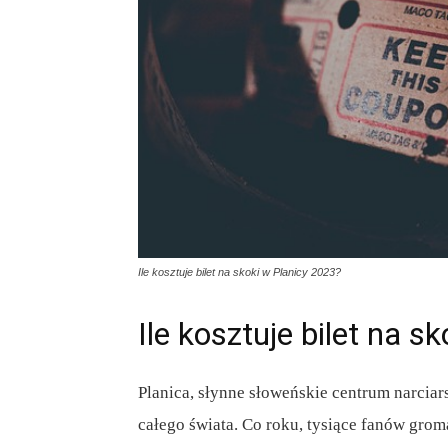
Ile kosztuje bilet na skoki w Planicy 2023?
Ile kosztuje bilet na s
Planica, słynne słoweńskie centrum narciar
całego świata. Co roku, tysiące fanów grom