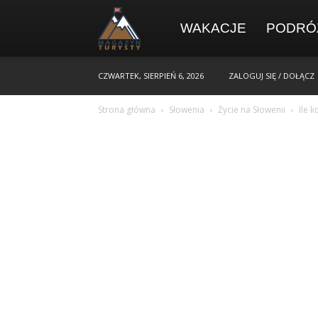
WAKACJE
PODRÓ
CZWARTEK, SIERPIEŃ 6, 2026
ZALOGUJ SIĘ / DOŁĄCZ
Strona główna
Słowenia
Życie na Słowenii
Ile k