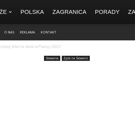
ŻE
POLSKA
ZAGRANICA
PORADY
Z
O NAS
REKLAMA
KONTAKT
osztuje bilet na skoki w Planicy 2023?
Słowenia
Życie na Słowenii