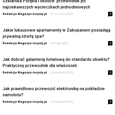
Szklarska Poręba i okolice: przewodnik po
najciekawszych wycieczkach jednodniowych
Redakcja Magazyn-turysty.pl
-
29 czerwca 2026
0
Jakie luksusowe apartamenty w Zakopanem posiadają
prywatną strefę spa?
Redakcja Magazyn-turysty.pl
-
26 maja 2026
0
Jak dobrać galanterię hotelową do standardu obiektu?
Praktyczny przewodnik dla właścicieli
Redakcja Magazyn-turysty.pl
-
29 kwietnia 2026
0
Jak prawidłowo przewozić elektronikę na pokładzie
samolotu?
Redakcja Magazyn-turysty.pl
-
22 kwietnia 2026
0