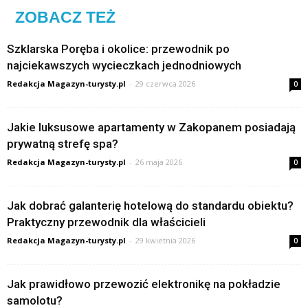
ZOBACZ TEŻ
Szklarska Poręba i okolice: przewodnik po
najciekawszych wycieczkach jednodniowych
Redakcja Magazyn-turysty.pl
-
29 czerwca 2026
0
Jakie luksusowe apartamenty w Zakopanem posiadają
prywatną strefę spa?
Redakcja Magazyn-turysty.pl
-
26 maja 2026
0
Jak dobrać galanterię hotelową do standardu obiektu?
Praktyczny przewodnik dla właścicieli
Redakcja Magazyn-turysty.pl
-
29 kwietnia 2026
0
Jak prawidłowo przewozić elektronikę na pokładzie
samolotu?