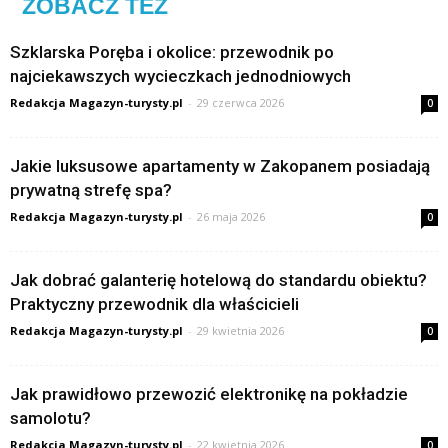
ZOBACZ TEŻ
Szklarska Poręba i okolice: przewodnik po
najciekawszych wycieczkach jednodniowych
Redakcja Magazyn-turysty.pl
-
29 czerwca 2026
0
Jakie luksusowe apartamenty w Zakopanem posiadają
prywatną strefę spa?
Redakcja Magazyn-turysty.pl
-
26 maja 2026
0
Jak dobrać galanterię hotelową do standardu obiektu?
Praktyczny przewodnik dla właścicieli
Redakcja Magazyn-turysty.pl
-
29 kwietnia 2026
0
Jak prawidłowo przewozić elektronikę na pokładzie
samolotu?
Redakcja Magazyn-turysty.pl
-
22 kwietnia 2026
0