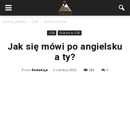
Strona główna
USA
Kultura w USA
USA
Kultura w USA
Jak się mówi po angielsku
a ty?
Przez
Redakcja
-
2 czerwca 2025
261
0