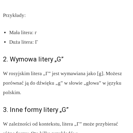
Przykłady:
Mała litera: г
Duża litera: Г
2. Wymowa litery „G”
W rosyjskim litera „Г” jest wymawiana jako [g]. Możesz
porównać ją do dźwięku „g” w słowie „głowa” w języku
polskim.
3. Inne formy litery „G”
W zależności od kontekstu, litera „Г” może przybierać