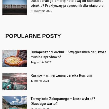
Jak dobrać galanterię hotelową do standardu
obiektu? Praktyczny przewodnik dla właścicieli
29 kwietnia 2026
POPULARNE POSTY
Budapeszt od kuchni – 5 węgierskich dań, które
musisz spróbować
14 grudnia 2017
Rasnov – mniej znana perełka Rumunii
10 marca 2021
Termy koło Zakopanego – które wybrać?
Dlaczego warto?
26 czerwca 2021