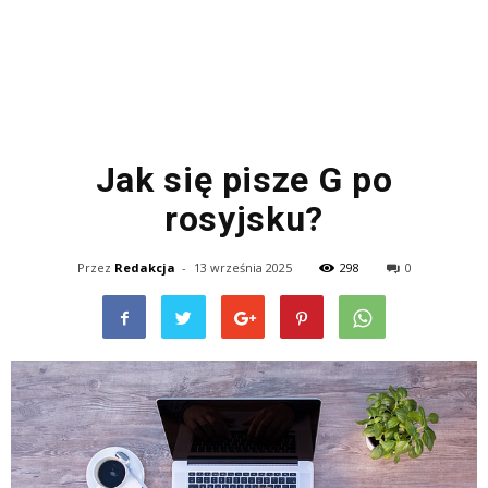
Jak się pisze G po
rosyjsku?
Przez
Redakcja
-
13 września 2025
298
0