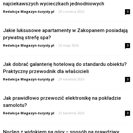
najciekawszych wycieczkach jednodniowych
Redakcja Magazyn-turysty.pl
-
29 czerwca 2026
0
Jakie luksusowe apartamenty w Zakopanem posiadają
prywatną strefę spa?
Redakcja Magazyn-turysty.pl
-
26 maja 2026
0
Jak dobrać galanterię hotelową do standardu obiektu?
Praktyczny przewodnik dla właścicieli
Redakcja Magazyn-turysty.pl
-
29 kwietnia 2026
0
Jak prawidłowo przewozić elektronikę na pokładzie
samolotu?
Redakcja Magazyn-turysty.pl
-
22 kwietnia 2026
0
Nocleg z widokiem na góry – sposób na prawdziwy