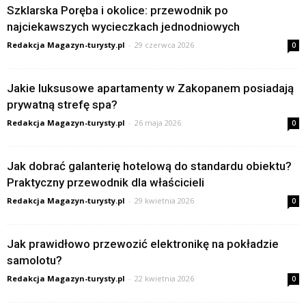
Szklarska Poręba i okolice: przewodnik po
najciekawszych wycieczkach jednodniowych
Redakcja Magazyn-turysty.pl
-
29 czerwca 2026
0
Jakie luksusowe apartamenty w Zakopanem posiadają
prywatną strefę spa?
Redakcja Magazyn-turysty.pl
-
26 maja 2026
0
Jak dobrać galanterię hotelową do standardu obiektu?
Praktyczny przewodnik dla właścicieli
Redakcja Magazyn-turysty.pl
-
29 kwietnia 2026
0
Jak prawidłowo przewozić elektronikę na pokładzie
samolotu?
Redakcja Magazyn-turysty.pl
-
22 kwietnia 2026
0