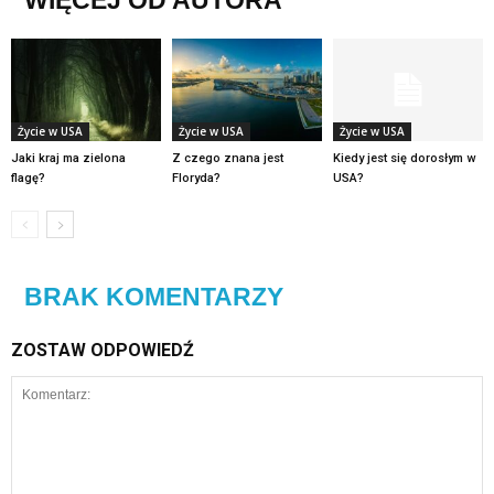
Życie w USA
Życie w USA
Życie w USA
Jaki kraj ma zielona
Z czego znana jest
Kiedy jest się dorosłym w
flagę?
Floryda?
USA?
BRAK KOMENTARZY
ZOSTAW ODPOWIEDŹ