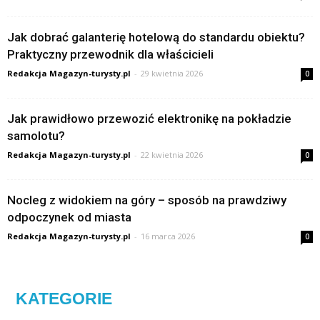
Jak dobrać galanterię hotelową do standardu obiektu?
Praktyczny przewodnik dla właścicieli
Redakcja Magazyn-turysty.pl
-
29 kwietnia 2026
0
Jak prawidłowo przewozić elektronikę na pokładzie
samolotu?
Redakcja Magazyn-turysty.pl
-
22 kwietnia 2026
0
Nocleg z widokiem na góry – sposób na prawdziwy
odpoczynek od miasta
Redakcja Magazyn-turysty.pl
-
16 marca 2026
0
KATEGORIE