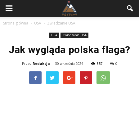
Strona główna
USA
Zwiedzanie USA
USA
Zwiedzanie USA
Jak wygląda polska flaga?
Przez
Redakcja
-
30 września 2024
357
0