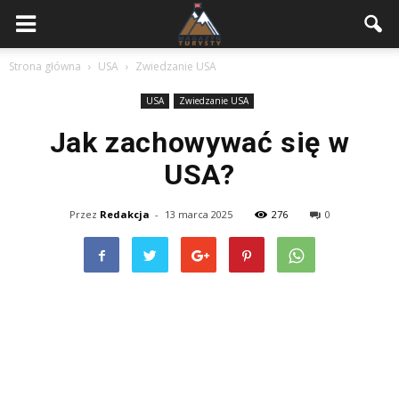
Strona główna
USA
Zwiedzanie USA
USA
Zwiedzanie USA
Jak zachowywać się w
USA?
Przez
Redakcja
-
13 marca 2025
276
0