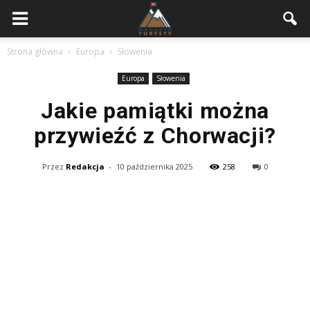
Strona główna
Europa
Słowenia
Europa
Słowenia
Jakie pamiątki można
przywieźć z Chorwacji?
Przez
Redakcja
-
10 października 2025
258
0