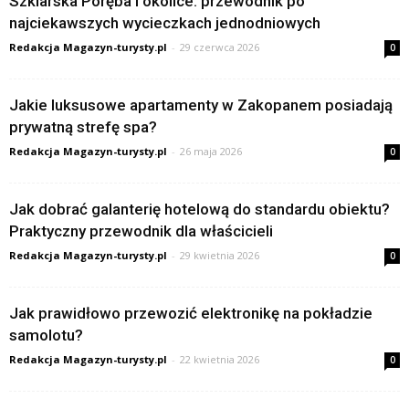
Szklarska Poręba i okolice: przewodnik po
najciekawszych wycieczkach jednodniowych
Redakcja Magazyn-turysty.pl
-
29 czerwca 2026
0
Jakie luksusowe apartamenty w Zakopanem posiadają
prywatną strefę spa?
Redakcja Magazyn-turysty.pl
-
26 maja 2026
0
Jak dobrać galanterię hotelową do standardu obiektu?
Praktyczny przewodnik dla właścicieli
Redakcja Magazyn-turysty.pl
-
29 kwietnia 2026
0
Jak prawidłowo przewozić elektronikę na pokładzie
samolotu?
Redakcja Magazyn-turysty.pl
-
22 kwietnia 2026
0