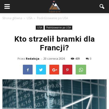
Strona główna
USA
Podróżowanie po USA
USA
Podróżowanie po USA
Kto strzelił bramki dla
Francji?
Przez
Redakcja
-
20 czerwca 2024
439
0