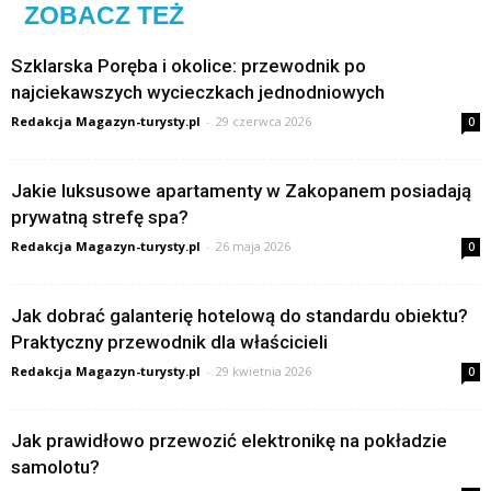
ZOBACZ TEŻ
Szklarska Poręba i okolice: przewodnik po
najciekawszych wycieczkach jednodniowych
Redakcja Magazyn-turysty.pl
-
29 czerwca 2026
0
Jakie luksusowe apartamenty w Zakopanem posiadają
prywatną strefę spa?
Redakcja Magazyn-turysty.pl
-
26 maja 2026
0
Jak dobrać galanterię hotelową do standardu obiektu?
Praktyczny przewodnik dla właścicieli
Redakcja Magazyn-turysty.pl
-
29 kwietnia 2026
0
Jak prawidłowo przewozić elektronikę na pokładzie
samolotu?