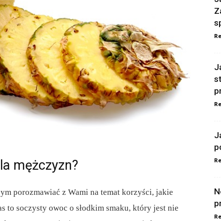
Z
s
Re
J
s
p
Re
J
p
Re
dla mężczyzn?
N
łbym porozmawiać z Wami na temat korzyści, jakie
p
to soczysty owoc o słodkim smaku, który jest nie
Re