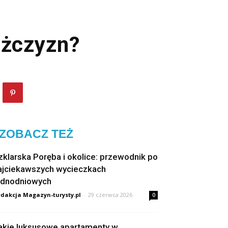
ężczyzn?
ZOBACZ TEŻ
zklarska Poręba i okolice: przewodnik po
ajciekawszych wycieczkach
ednodniowych
dakcja Magazyn-turysty.pl
-
29 czerwca 2026
0
akie luksusowe apartamenty w