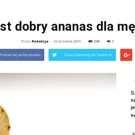
est dobry ananas dla m
Przez
Redakcja
-
22 września 2025
254
0
Podziel się na Facebooku
Tweet (Ćwierkaj) na Twitterze
S
n
j
Re
J