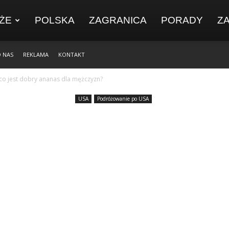
ŻE
POLSKA
ZAGRANICA
PORADY
Z
 NAS
REKLAMA
KONTAKT
co jest dobry ananas dla mężczyzn?
USA
Podróżowanie po USA