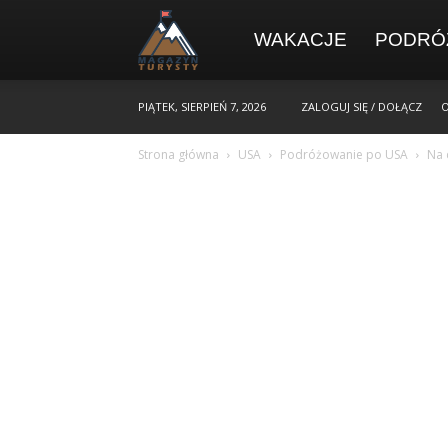
WAKACJE
PODRÓ
PIĄTEK, SIERPIEŃ 7, 2026
ZALOGUJ SIĘ / DOŁĄCZ
O
Strona główna
USA
Podróżowanie po USA
Na 