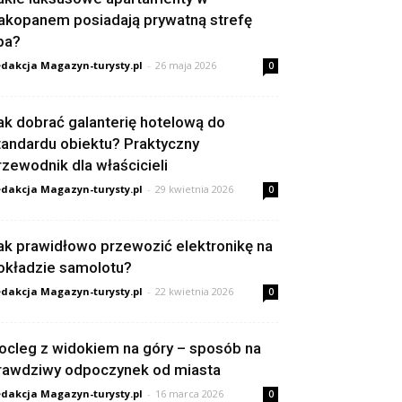
akopanem posiadają prywatną strefę
pa?
dakcja Magazyn-turysty.pl
-
26 maja 2026
0
ak dobrać galanterię hotelową do
tandardu obiektu? Praktyczny
rzewodnik dla właścicieli
dakcja Magazyn-turysty.pl
-
29 kwietnia 2026
0
ak prawidłowo przewozić elektronikę na
okładzie samolotu?
dakcja Magazyn-turysty.pl
-
22 kwietnia 2026
0
ocleg z widokiem na góry – sposób na
rawdziwy odpoczynek od miasta
dakcja Magazyn-turysty.pl
-
16 marca 2026
0