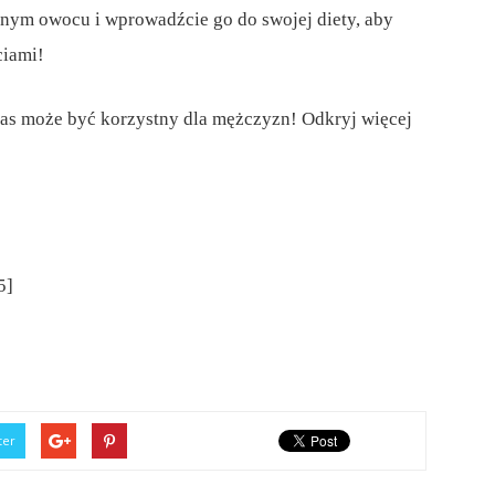
znym owocu i wprowadźcie go do swojej diety, aby
ciami!
nas może być korzystny dla mężczyzn! Odkryj więcej
5]
ter