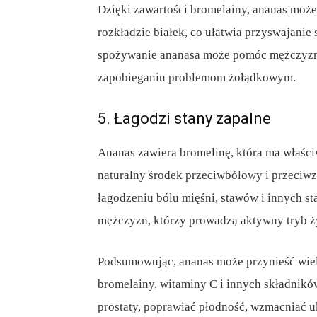
Dzięki zawartości bromelainy, ananas moż
rozkładzie białek, co ułatwia przyswajani
spożywanie ananasa może pomóc mężczyzn
zapobieganiu problemom żołądkowym.
5. Łagodzi stany zapalne
Ananas zawiera bromelinę, która ma właści
naturalny środek przeciwbólowy i przeci
łagodzeniu bólu mięśni, stawów i innych st
mężczyzn, którzy prowadzą aktywny tryb ży
Podsumowując, ananas może przynieść wiel
bromelainy, witaminy C i innych składni
prostaty, poprawiać płodność, wzmacniać u