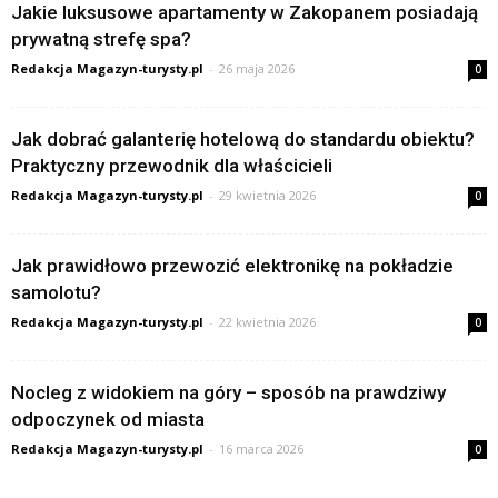
Jakie luksusowe apartamenty w Zakopanem posiadają
prywatną strefę spa?
Redakcja Magazyn-turysty.pl
-
26 maja 2026
0
Jak dobrać galanterię hotelową do standardu obiektu?
Praktyczny przewodnik dla właścicieli
Redakcja Magazyn-turysty.pl
-
29 kwietnia 2026
0
Jak prawidłowo przewozić elektronikę na pokładzie
samolotu?
Redakcja Magazyn-turysty.pl
-
22 kwietnia 2026
0
Nocleg z widokiem na góry – sposób na prawdziwy
odpoczynek od miasta
Redakcja Magazyn-turysty.pl
-
16 marca 2026
0