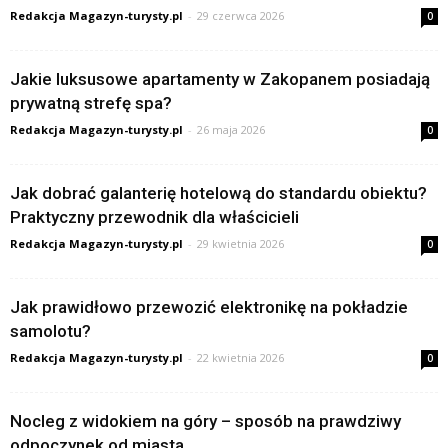
Redakcja Magazyn-turysty.pl
-
29 czerwca 2026
0
Jakie luksusowe apartamenty w Zakopanem posiadają
prywatną strefę spa?
Redakcja Magazyn-turysty.pl
-
26 maja 2026
0
Jak dobrać galanterię hotelową do standardu obiektu?
Praktyczny przewodnik dla właścicieli
Redakcja Magazyn-turysty.pl
-
29 kwietnia 2026
0
Jak prawidłowo przewozić elektronikę na pokładzie
samolotu?
Redakcja Magazyn-turysty.pl
-
22 kwietnia 2026
0
Nocleg z widokiem na góry – sposób na prawdziwy
odpoczynek od miasta