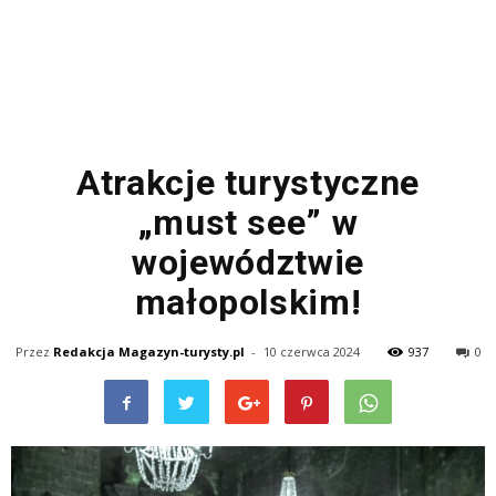
Atrakcje turystyczne
„must see” w
województwie
małopolskim!
Przez
Redakcja Magazyn-turysty.pl
-
10 czerwca 2024
937
0