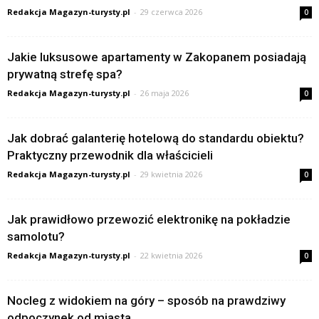
Redakcja Magazyn-turysty.pl
-
29 czerwca 2026
0
Jakie luksusowe apartamenty w Zakopanem posiadają
prywatną strefę spa?
Redakcja Magazyn-turysty.pl
-
26 maja 2026
0
Jak dobrać galanterię hotelową do standardu obiektu?
Praktyczny przewodnik dla właścicieli
Redakcja Magazyn-turysty.pl
-
29 kwietnia 2026
0
Jak prawidłowo przewozić elektronikę na pokładzie
samolotu?
Redakcja Magazyn-turysty.pl
-
22 kwietnia 2026
0
Nocleg z widokiem na góry – sposób na prawdziwy
odpoczynek od miasta