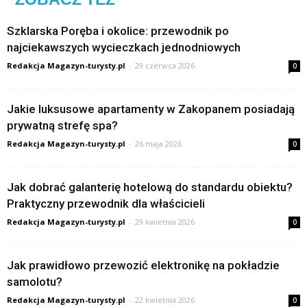
Szklarska Poręba i okolice: przewodnik po
najciekawszych wycieczkach jednodniowych
Redakcja Magazyn-turysty.pl
-
29 czerwca 2026
0
Jakie luksusowe apartamenty w Zakopanem posiadają
prywatną strefę spa?
Redakcja Magazyn-turysty.pl
-
26 maja 2026
0
Jak dobrać galanterię hotelową do standardu obiektu?
Praktyczny przewodnik dla właścicieli
Redakcja Magazyn-turysty.pl
-
29 kwietnia 2026
0
Jak prawidłowo przewozić elektronikę na pokładzie
samolotu?
Redakcja Magazyn-turysty.pl
-
22 kwietnia 2026
0