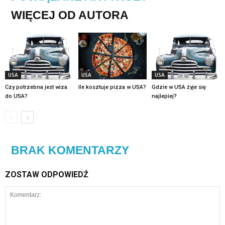
WIĘCEJ OD AUTORA
USA
USA
USA
Czy potrzebna jest wiza
Ile kosztuje pizza w USA?
Gdzie w USA żyje się
do USA?
najlepiej?
BRAK KOMENTARZY
ZOSTAW ODPOWIEDŹ