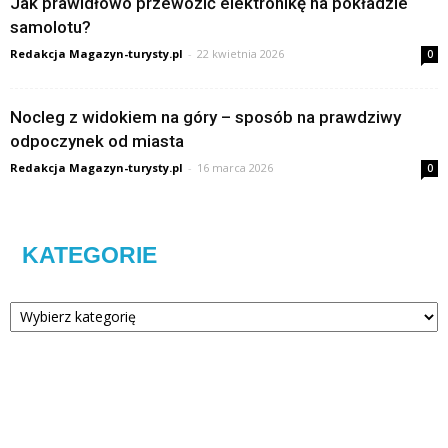
Jak prawidłowo przewozić elektronikę na pokładzie
samolotu?
Redakcja Magazyn-turysty.pl
-
22 kwietnia 2026
0
Nocleg z widokiem na góry – sposób na prawdziwy
odpoczynek od miasta
Redakcja Magazyn-turysty.pl
-
16 marca 2026
0
KATEGORIE
Kategorie